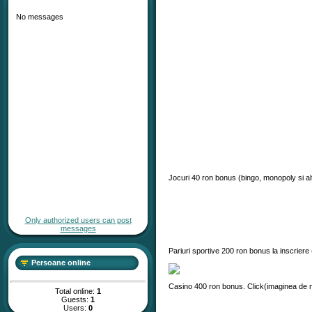
Jocuri 40 ron bonus (bingo, monopoly si alte
Only authorized users can post
messages
Pariuri sportive 200 ron bonus la inscriere 
Persoane online
Casino 400 ron bonus. Click(imaginea de ma
Total online:
1
Guests:
1
Users:
0