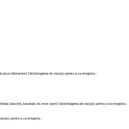
 jocuri distractive) Click(imaginea de mai jos) pentru a va inregistra :
(fotbal, baschet, baseball, etc.orice sport) Click(imaginea de mai jos) pentru a va inregistra :
i jos) pentru a va inregistra :