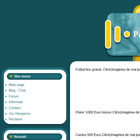
P
Fotbal live gratuit. Click(imaginea de mai j
Site menu
Main page
Blog - Chat
Forum
Informatii
Contact
Poker 1000 Euro bonus.Click(imaginea de ma
Joc Hangaroo
Reclame
Casino 500 Euro.Click(imaginea de mai jos)
Noutati